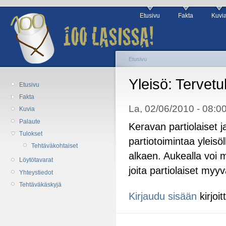
Etusivu
Fakta
Kuvi
Etusivu
Yleisö: Tervetu
Etusivu
Fakta
La, 02/06/2010 - 08:00
Kuvia
Palaute
Keravan partiolaiset 
Tulokset
partiotoimintaa yleisöl
Tehtäväkohtaiset
alkaen. Aukealla voi
Löytötavarat
joita partiolaiset my
Yhteystiedot
Tehtäväkäskyjä
Kirjaudu sisään
kirjoi