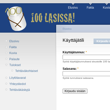
Etusivu
Fakta
Kuvi
Etusivu
Käyttäjätili
Etusivu
Kirjaudu 
Fakta
Käyttäjätunnus:
*
Kuvia
Palaute
Syötä käyttäjätunnuksesi sivustolle 100 la
Tulokset
Salasana:
*
Tehtäväkohtaiset
Löytötavarat
Syötä tunnuksesi salasana.
Yhteystiedot
Tehtäväkäskyjä