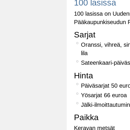
100 lasissa
100 lasissa on Uudenm
Pääkaupunkiseudun Part
Sarjat
Oranssi, vihreä, s
lila
Sateenkaari-päiväsa
Hinta
Päiväsarjat 50 eur
Yösarjat 66 euroa
Jälki-ilmoittautum
Paikka
Keravan metsät