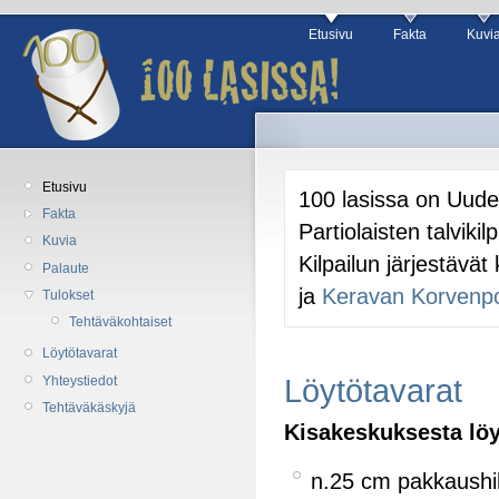
Etusivu
Fakta
Kuvi
Etusivu
100 lasissa on Uude
Fakta
Partiolaisten talvikil
Kuvia
Kilpailun järjestävä
Palaute
ja
Keravan Korvenpo
Tulokset
Tehtäväkohtaiset
Löytötavarat
Yhteystiedot
Löytötavarat
Tehtäväkäskyjä
Kisakeskuksesta löyt
n.25 cm pakkaushi