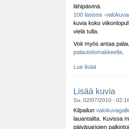
lähipäivinä.
100 lasissa -valokuva
kuvia koko viikonlopul
vielä tulla.
Voit myös antaa palaute
palautelomakkeella
.
Lue lisää
Lisää kuvia
Su, 02/07/2010 - 02:18
Kilpailun
valokuvagall
lauantailta. Kuvissa 
päiväsarjojen palkintoj