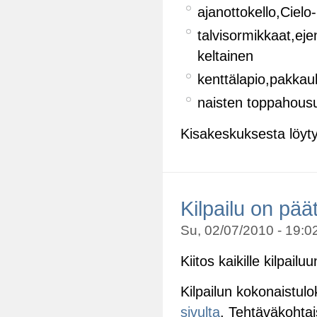
ajanottokello,Ciel
talvisormikkaat,ej
keltainen
kenttälapio,pakka
naisten toppahousu
Kisakeskuksesta löyty
Kilpailu on pää
Su, 02/07/2010 - 19:02
Kiitos kaikille kilpailuu
Kilpailun kokonaistulo
sivulta
. Tehtäväkohtai